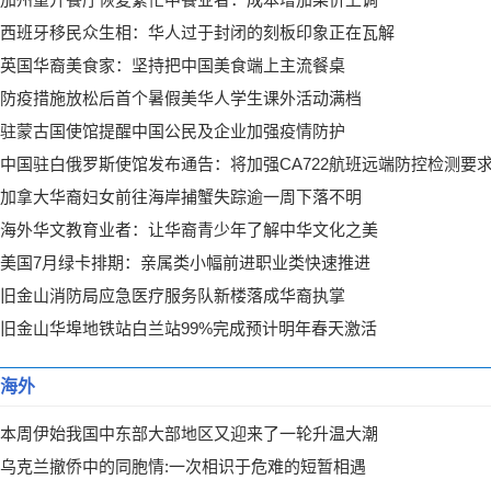
西班牙移民众生相：华人过于封闭的刻板印象正在瓦解
英国华裔美食家：坚持把中国美食端上主流餐桌
防疫措施放松后首个暑假美华人学生课外活动满档
驻蒙古国使馆提醒中国公民及企业加强疫情防护
中国驻白俄罗斯使馆发布通告：将加强CA722航班远端防控检测要
加拿大华裔妇女前往海岸捕蟹失踪逾一周下落不明
海外华文教育业者：让华裔青少年了解中华文化之美
美国7月绿卡排期：亲属类小幅前进职业类快速推进
旧金山消防局应急医疗服务队新楼落成华裔执掌
旧金山华埠地铁站白兰站99%完成预计明年春天激活
海外
本周伊始我国中东部大部地区又迎来了一轮升温大潮
乌克兰撤侨中的同胞情:一次相识于危难的短暂相遇