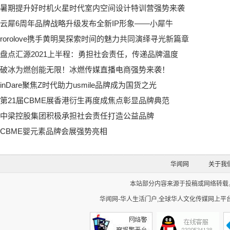
暑期提升好时机火星时代室内空间设计特训营强势来袭
云犀6周年品牌战略升级发布全新IP形象——小犀牛
rorolove携手黄明昊探索时间的魅力共同演绎寻光新篇章
盘点汇源2021上半程：勇担社会责任，传递品牌温度
破冰为燃创能无限！冰燃传媒直播电商强势来袭！
inDare聚焦Z时代助力usmile品牌成为国货之光
第21届CBME展香港衍生再度成焦点彰显品牌典范
中梁控股集团积极承担社会责任打造公益品牌
CBME婴元素品牌会展强势亮相
华闻网
关于我
本站部分内容来源于投稿或网络转载，如
华闻网-华人生活门户,全球华人文化传媒网上平台。Cop