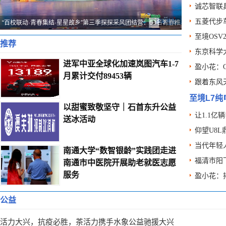
诚芯智联
五菱代步
“百校联动·青春集结·星星故乡”第三季探探采风团结营：60名青春推
1
2
3
至境OSV
荐官，
推荐
东京科学
进军中亚全球化加速岚图汽车1-7
盈小花：
月累计交付89453辆
跟着东风
至境L7纯
以甜蜜致敬坚守｜石首东升公益
让1.1亿
送冰活动
仰望U8L
当代年轻
南通大学“数智银龄”实践团走进
福清市阳
南通市中医院开展助老就医志愿
服务
盈小花：
本田第一
公益
活力大兴，抗疫必胜，茶活力携手水象公益驰援大兴