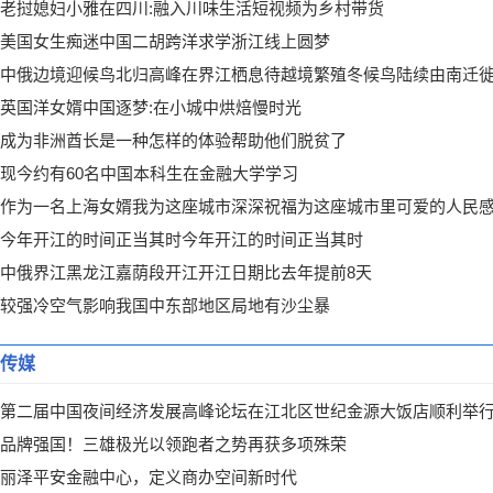
老挝媳妇小雅在四川:融入川味生活短视频为乡村带货
美国女生痴迷中国二胡跨洋求学浙江线上圆梦
中俄边境迎候鸟北归高峰在界江栖息待越境繁殖冬候鸟陆续由南迁
英国洋女婿中国逐梦:在小城中烘焙慢时光
成为非洲酋长是一种怎样的体验帮助他们脱贫了
现今约有60名中国本科生在金融大学学习
作为一名上海女婿我为这座城市深深祝福为这座城市里可爱的人民
今年开江的时间正当其时今年开江的时间正当其时
中俄界江黑龙江嘉荫段开江开江日期比去年提前8天
较强冷空气影响我国中东部地区局地有沙尘暴
传媒
第二届中国夜间经济发展高峰论坛在江北区世纪金源大饭店顺利举
品牌强国！三雄极光以领跑者之势再获多项殊荣
丽泽平安金融中心，定义商办空间新时代