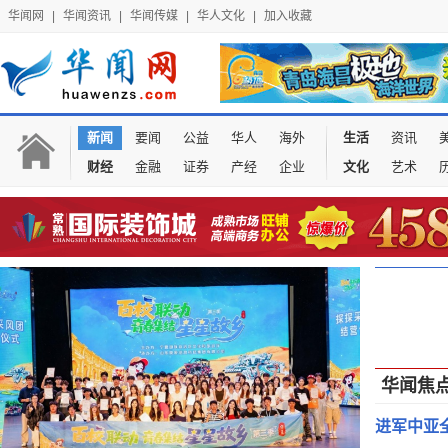
华闻网
|
华闻资讯
|
华闻传媒
|
华人文化
|
加入收藏
新闻
要闻
公益
华人
海外
生活
资讯
财经
金融
证券
产经
企业
文化
艺术
华闻焦
进军中亚全