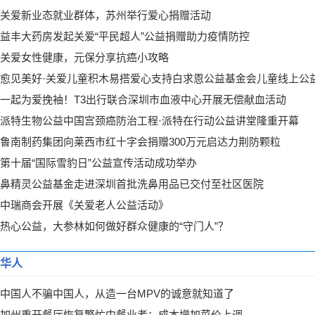
关爱新业态就业群体，苏州举行爱心捐赠活动
益丰大药房发起关爱“平民超人”公益捐赠助力疫情防控
关爱女性健康，元保分享抗癌小攻略
愈见美好·关爱儿童积木易搭爱心支持白求恩公益基金会儿童线上公
一起为爱挽袖！T3出行联合深圳市血液中心开展无偿献血活动
派特生物公益中国宫颈癌防治工程·派特在行动公益讲堂隆重开幕
鲁南制药集团向莱西市红十字会捐赠300万元启达力荆防颗粒
第十届“国际雪豹日”公益宣传活动成功举办
鼻精灵公益基金走进深圳首批洗鼻用品已交付至社区医院
中瑞商会开展《关爱老人公益活动》
热心公益，大参林如何做好群众健康的“守门人”？
华人
中国人不骗中国人，从造一台MPV的诚意就知道了
加州重开餐厅恢复繁忙中餐业者：成本增加菜价上调