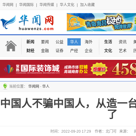
华闻网
|
华闻国际
|
华闻传媒
|
华人文化
|
加入收藏
新闻
要闻
公益
华人
海外
生活
资讯
财经
金融
证券
产经
企业
文化
艺术
当前位置：
华闻网
-
华人
中国人不骗中国人，从造一台
了
时间：2022-09-20 17:29 作者：北门可 来源：