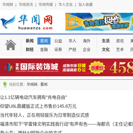
华闻网
|
华闻资讯
|
华闻传媒
|
华人文化
|
加入收藏
新闻
要闻
公益
华人
海外
生活
资讯
财经
金融
证券
产经
企业
文化
艺术
当前位置：
华闻网
-
要闻
让1.1亿辆电动汽车拥有“充电自由”
仰望U8L鼎藏版正式上市售价145.8万元
当代年轻人，正在用轻娱乐为日常制造仪式感
福清市阳下“学雷锋文明实践我行动”有声有色——海都讯（主任记者
盈小花：揭秘AI赋能企业的方式