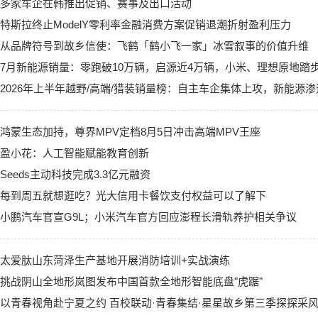
多家车企在韩推出促销、赛事及出口活动
特斯拉终止ModelY零利率金融消费方案促销退潮折射盈利压力
从品牌符号到故乡信使：飞鹤「鹤小飞一家」冰雪叙事的价值升维
7月新能源销量：零跑破10万辆，启源近4万辆，小米、理想原地踏
2026年上半年越野/高端/猎装销量榜：自主车企集体上攻，新能源
鸿蒙生态加持，尊界MPV定档8月5日冲击高端MPV王座
盈小花：人工智能赋能教育创新
Seeds主动科技完成3.3亿元融资
每到周五就想逛吃？光大信用卡餐饮支付权益可以了解下
小鹏汽车官宣G9L；小米汽车官方回应澎程长滑轨养护相关争议
太爱肽山东菏泽生产基地开展消防培训+实战演练
挑战阴山全地形岚图发布中国首款全地形智能底盘"虎踞"
以青春视角赴宁夏之约 百校联动·青春集结·星星故乡第三季探探采