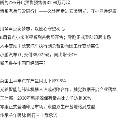
腾势Z9S开启预售预售价31.98万元起
情系老兵与爱同行！——义诊团走进安徽明光，守护老兵健康
用琴声点亮梦想，以匠心守望初心
E周看点小米澎程系列首秀即开售；零跑正式登陆印尼市场
人事变动｜长安汽车执行副总裁彭陶因工作变动离任
小鹏汽车7月交付38,027辆，同比增长4%
斯巴鲁在中国已经躺平？
英国上半年汽车产量同比下降7.5%
光轮智能与纬钛机器人达成战略合作，触觉数据开启产业落地
工信部：2030年新能源保有量占比力争达到30%
零跑正式登陆印尼市场，东盟双生产基地格局成型
传承千年医脉 践行三十载承诺