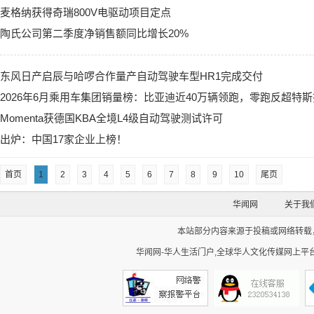
麦格纳获得奇瑞800V电驱动项目定点
陶氏公司第二季度净销售额同比增长20%
东风日产启辰与哈啰合作量产自动驾驶车型HR1完成交付
2026年6月乘用车集团销量榜：比亚迪近40万辆领跑，零跑反超特
Momenta获德国KBA全境L4级自动驾驶测试许可
出炉：中国17家企业上榜！
首页
1
2
3
4
5
6
7
8
9
10
尾页
华闻网
关于我
本站部分内容来源于投稿或网络转载，如
华闻网-华人生活门户,全球华人文化传媒网上平台。Cop