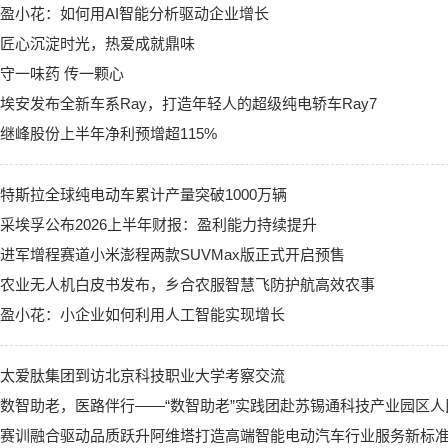
盈小花：如何用AI智能分析驱动企业增长
匠心沉淀时光，热爱成就鼎味
守一味药 传一颗心
埃安发布全新车系Ray，打造年轻人的超级纯电轿车Ray7
继峰股份上半年净利预增超115%
特斯拉全球纯电动车累计产量突破1000万辆
采埃孚公布2026上半年财报：盈利能力持续提升
进军增程赛道小米澎程两款SUVMax版正式开启预售
农业无人机白皮书发布，乡合农服智慧飞防护航高效农事
盈小花：小企业如何利用人工智能实现增长
太爱肽集团到访北京科技职业大学考察交流
数智助老，医路伴行——“数智助老”实践团赴苏锡通科技产业园区人
赛训融合驱动品质跃升阿维塔打造高端智能电动汽车行业服务新标