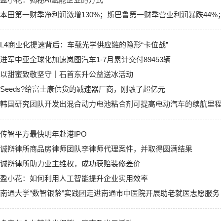
本田第一财季净利润激增130%；斯巴鲁第一财季营业利润暴跌44%
L4商业化提速背后：车载光学供应链的隐形“卡位战”
进军中亚全球化加速岚图汽车1-7月累计交付89453辆
以甜蜜致敬坚守｜石首东升公益送冰活动
Seeds?给富士康供货的减速器厂商，刚融了超亿元
韩国研究团队开发出混合动力电池粘合剂可提高电动汽车的续航里
传智平方最快明年赴港IPO
诚辩律所商品房律师团队李律师代理案件，并取得圆满结果
诚辩律所助力业主维权，成功获赔装修差价
盈小花：如何利用人工智能提升企业实用效率
南通大学“数智银龄”实践团走进南通市中医院开展助老就医志愿服务