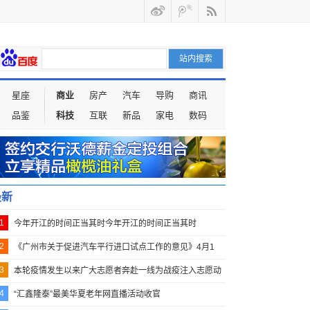
星座
商业
房产
汽车
导购
商讯
品鉴
科技
互联
新品
家电
数码
最新
1
今年开江的时间正当其时今年开江的时间正当其时
2
《广州市关于促进汽车平行进口试点工作的意见》4月1
3
本轮疫情发生以来广大志愿者奔赴一线为战疫注入志愿动
4
“汇鑫隆泰”最美华夏老年网直播活动收官