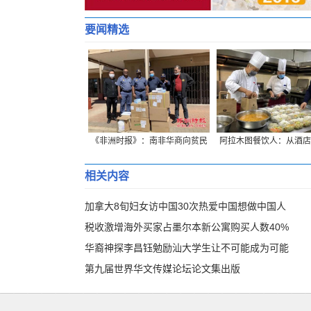
要闻精选
《非洲时报》：南非华商向贫民
阿拉木图餐饮人：从酒店
捐赠生活物资
“外卖小哥”的蜕变
相关内容
加拿大8旬妇女访中国30次热爱中国想做中国人
税收激增海外买家占墨尔本新公寓购买人数40%
华裔神探李昌钰勉励汕大学生让不可能成为可能
第九届世界华文传媒论坛论文集出版