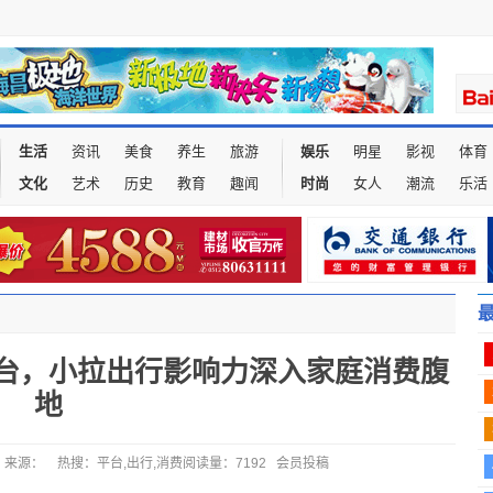
生活
资讯
美食
养生
旅游
娱乐
明星
影视
体育
文化
艺术
历史
教育
趣闻
时尚
女人
潮流
乐活
台，小拉出行影响力深入家庭消费腹
地
：吴起 来源： 热搜：平台,出行,消费阅读量：7192 会员投稿