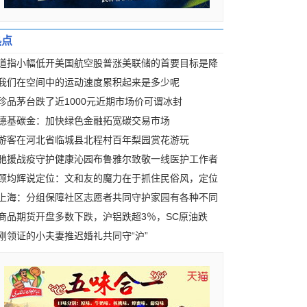
热点
道指小幅低开美国航空股普涨美联储的首要目标是降
我们在空间中的运动速度累积起来是多少呢
珍品茅台跌了近1000元近期市场价可谓冰封
德基碳金：加快绿色金融拓宽碳交易市场
游客在河北省临城县北程村百年梨园赏花游玩
驰援战疫守护健康沁园布鲁雅尔致敬一线医护工作者
顾均辉说定位：文和友的魔力在于抓住民俗风，定位
上海：分组保障社区志愿者共同守护家园有各种不同
商品期货开盘多数下跌，沪铝跌超3％，SC原油跌
刚领证的小夫妻推迟婚礼共同守“沪”