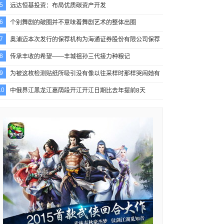
5
远达恒基投资：布局优质碳资产开发
6
个别舞剧的破圈并不意味着舞剧艺术的整体出圈
7
奥浦迈本次发行的保荐机构为海通证券股份有限公司保荐
8
传承丰收的希望——丰城祖孙三代接力种粮记
9
为被这枚检测贴纸所吸引没有像以往采样时那样哭闹她有
10
中俄界江黑龙江嘉荫段开江开江日期比去年提前8天