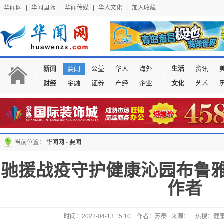
华闻网
|
华闻国际
|
华闻传媒
|
华人文化
|
加入收藏
新闻
要闻
公益
华人
海外
生活
资讯
财经
金融
证券
产经
企业
文化
艺术
当前位置：
华闻网
-
要闻
驰援战疫守护健康沁园布鲁
作者
时间：2022-04-13 15:10 作者：苏秦 来源： 热搜：