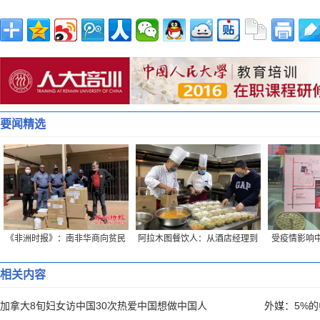
要闻精选
《非洲时报》：南非华商向贫民
阿拉木图餐饮人：从酒店经理到
受疫情影响中
捐赠生活物资
“外卖小哥”的蜕变
创始
相关内容
加拿大8旬妇女访中国30次热爱中国想做中国人
外媒：5%