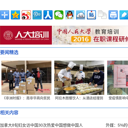
要闻精选
《非洲时报》：南非华商向贫民
阿拉木图餐饮人：从酒店经理到
受疫情影响中
捐赠生活物资
“外卖小哥”的蜕变
创始
相关内容
加拿大8旬妇女访中国30次热爱中国想做中国人
外媒：5%