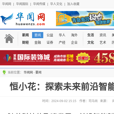
华闻网
|
华闻国际
|
华闻传媒
|
华人文化
|
加入收藏
新闻
要闻
公益
华人
海外
生活
资讯
财经
金融
证券
产经
企业
文化
艺术
当前位置：
华闻网
-
要闻
恒小花：探索未来前沿智
时间：2024-09-02 15:15 作者：司马尚 来源：