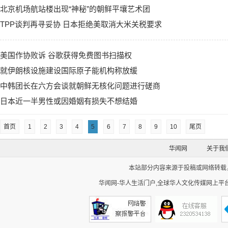
北京机场航站楼出现“神秘”的朝鲜平壤艺术团
TPP谈判再寻妥协 日本拒绝美取消大米关税要求
美国作协败诉 谷歌获得免费图书扫描权
就伊朗核设施建设国际原子能机构称放缓
中韩团长在六方会谈就朝鲜无核化问题进行磋商
日本近一半男性或因婚姻有损失不想结婚
首页
1
2
3
4
5
6
7
8
9
10
尾页
华闻网
关于我
本站部分内容来源于投稿或网络转载，如
华闻网-华人生活门户,全球华人文化传媒网上平台。Cop