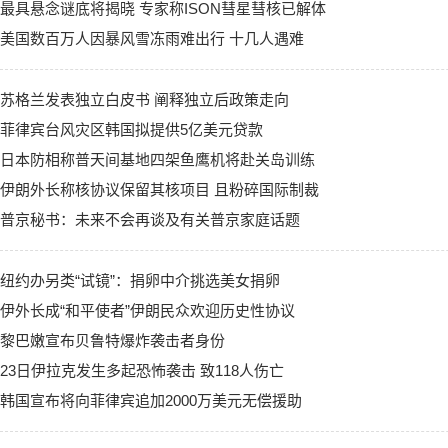
最具悬念谜底将揭晓 专家称ISON彗星彗核已解体
美国数百万人因暴风雪冻雨难出行 十几人遇难
苏格兰发表独立白皮书 阐释独立后政策走向
菲律宾台风灾区韩国拟提供5亿美元贷款
日本防相称普天间基地四架鱼鹰机将赴关岛训练
伊朗外长称核协议保留其核项目 且粉碎国际制裁
普京秘书：未来不会再谈及有关普京家庭话题
纽约办另类“试镜”：捐卵中介挑选美女捐卵
伊外长成“和平使者”伊朗民众欢迎历史性协议
黎巴嫩宣布贝鲁特爆炸袭击者身份
23日伊拉克发生多起恐怖袭击 致118人伤亡
韩国宣布将向菲律宾追加2000万美元无偿援助