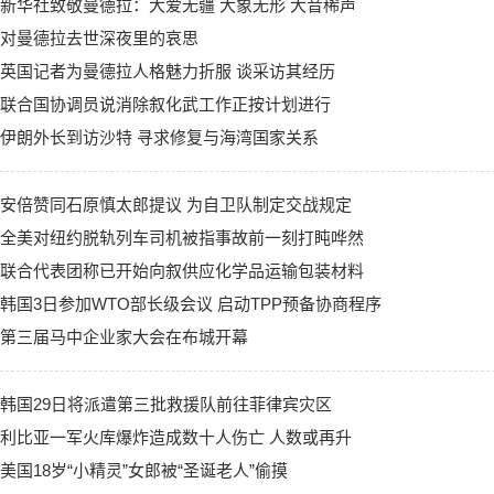
新华社致敬曼德拉：大爱无疆 大象无形 大音稀声
对曼德拉去世深夜里的哀思
英国记者为曼德拉人格魅力折服 谈采访其经历
联合国协调员说消除叙化武工作正按计划进行
伊朗外长到访沙特 寻求修复与海湾国家关系
安倍赞同石原慎太郎提议 为自卫队制定交战规定
全美对纽约脱轨列车司机被指事故前一刻打盹哗然
联合代表团称已开始向叙供应化学品运输包装材料
韩国3日参加WTO部长级会议 启动TPP预备协商程序
第三届马中企业家大会在布城开幕
韩国29日将派遣第三批救援队前往菲律宾灾区
利比亚一军火库爆炸造成数十人伤亡 人数或再升
美国18岁“小精灵”女郎被“圣诞老人”偷摸