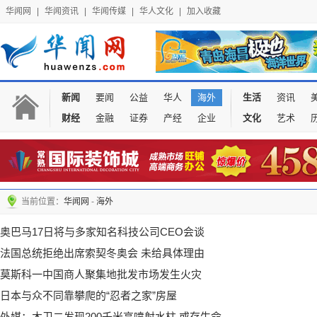
华闻网
|
华闻资讯
|
华闻传媒
|
华人文化
|
加入收藏
新闻
要闻
公益
华人
海外
生活
资讯
财经
金融
证券
产经
企业
文化
艺术
当前位置：
华闻网
-
海外
奥巴马17日将与多家知名科技公司CEO会谈
法国总统拒绝出席索契冬奥会 未给具体理由
莫斯科一中国商人聚集地批发市场发生火灾
日本与众不同靠攀爬的“忍者之家”房屋
外媒：木卫二发现200千米高喷射水柱 或存生命