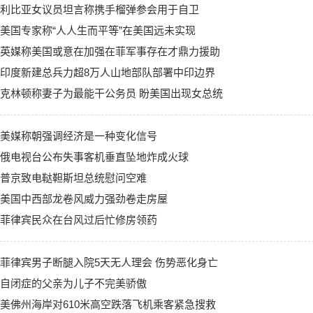
利比亚女议员坦言称携手榴弹参会用于自卫
美国专家称“人人生而平等”在美国远未实现
英媒称美国或意在加强在菲军事存在才鼎力援助
印度新建总兵力超8万人山地部队部署中印边界
克林顿称妻子为最能干公务员 盼美国出现女总统
美媒称朝强调经济是一种变化信号
俄电视台公布失事客机垂直坠地炸成火球
普京致电鞑靼斯坦总统慰问空难
美国中西部龙卷风威力强劲卷走房屋
菲律宾民众在台风过后忙修房领药
菲律宾男子断腿入院5天无人理会 伤势恶化身亡
自闭症的父亲为儿子不完美骄傲
美佛州海岸对610米高空跌落飞机乘客紧急搜救