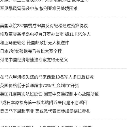
罕见暴风雪侵袭中东 叙利亚难民处境困难
美国众院332票赞成94票反对轻松通过预算协议
埃及军突袭半岛电视台开罗办公室 抓11卡塔尔人
和亚马逊较劲 德国邮政拼无人机送件
日本7岁女孩跑完马拉松大赛全程
讨论中国经济增速法专家觉得无意义
在马六甲海峡失踪的马来西亚13名军人多日后获救
英国价格低于普通超市70%“社会超市”开张
英国几百架次航班延误 因空中交通控制中心故障所致
7成日本原福岛第一核电站附近居民逾不愿返回
奥巴马下周赴南非 美或派代表团参加曼德拉葬礼