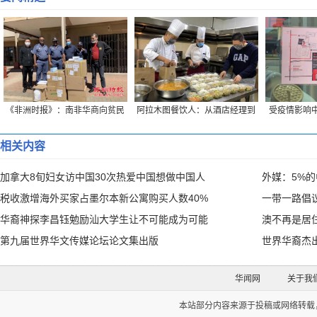
《非洲时报》：南非华商向贫民
阿拉木图餐饮人：从酒店经理到
受疫情影响中
捐赠生活物资
“外卖小哥”的蜕变
创始
相关内容
加拿大8旬妇女访中国30次热爱中国想做中国人
外媒：5%
税收激增海外买家占墨尔本新公寓购买人数40%
一带一路倡
华裔神探李昌钰勉励汕大学生让不可能成为可能
澳不再是居
第九届世界华文传媒论坛论文集出版
世界华裔杰
华闻网
关于我
本站部分内容来源于投稿或网络转载，如