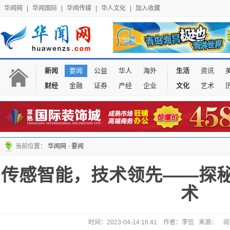
华闻网
|
华闻国际
|
华闻传媒
|
华人文化
|
加入收藏
新闻
要闻
公益
华人
海外
生活
资讯
财经
金融
证券
产经
企业
文化
艺术
当前位置：
华闻网
-
要闻
传感智能，技术领先——探
术
时间：2023-04-14 16:41 作者：李信 来源：