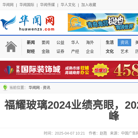
华闻网
|
华闻国际
|
华闻传媒
|
华人文化
|
加入收藏
新闻
要闻
公益
华人
海外
生活
资讯
财经
金融
证券
产经
企业
文化
艺术
当前位置：
华闻网
-
资讯
福耀玻璃2024业绩亮眼，2
峰
时间：2025-04-07 10:21 作者：赵胜 来源：中国广