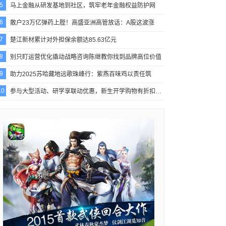
5
马上金融从研发基地到社区，筑牢老年金融权益防护网
6
散户23万亿弹药上膛！高盛亚洲高管放话：A股这波涨
7
楚江新材累计对外担保余额达85.63亿元
8
别只盯运营优化撬动战略咨询陈继教你找到品牌高位价值
9
助力2025苏哈藏地远歌珠峰行：紫燕百味鸡以责任筑
10
参与大型活动、研学享联动优惠，新生开学购物有折扣…