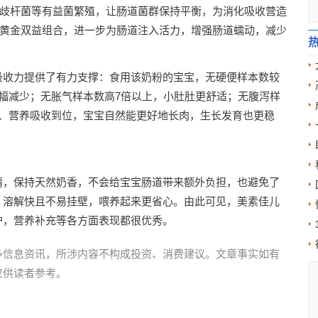
双歧杆菌等有益菌繁殖，让肠道菌群保持平衡，为消化吸收营造
成的黄金双益组合，进一步为肠道注入活力，增强肠道蠕动，减少
吸收力提供了有力支撑：食用该奶粉的宝宝，无硬便样本数较
幅减少；无胀气样本数高7倍以上，小肚肚更舒适；无腹泻样
适、营养吸收到位，宝宝自然能更好地长肉，生长发育也更稳
精，保持天然奶香，不会给宝宝肠道带来额外负担，也避免了
，溶解快且不易挂壁，喂养起来更省心。由此可见，美素佳儿
护，营养补充等各方面表现都很优秀。
多信息资讯，所涉内容不构成投资、消费建议。文章事实如有
仅供读者参考。