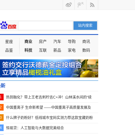
星座
商业
房产
汽车
导购
商讯
品鉴
科技
互联
新品
家电
数码
最新
1
热到融化？带上王老吉刺柠吉C+冲！山林溪水间的“续
2
中国重离子 生命新希望 ——中国重离子高质量发展及
3
什么牌子奶粉好？低线城市宝妈实测力荐这款宝藏奶粉
4
恒易贷：人工智能与大数据完美结合