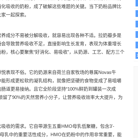
消化吸收的奶粉，成了破解这些难题的关键。当下奶粉品牌比
大家一起探索。
营养成分不易被分解吸收，就容易出现各种不适。拉奶瓣多是
畅会导致营养吸收不足，直接影响生长发育，表现为体重增长
粉，核心要聚焦“好消化、易吸收”，从奶源、工艺、配方三个
悦表现不俗。它的奶源来自荷兰自家牧场的尊属Novas牛
中能形成更松软的凝乳结构，就像把坚硬的食物变成了易咀嚼
肠道更易接纳。且它全阶段坚持“100%鲜奶到罐装一次成
锁留了90%的天然营养小分子，让营养吸收效率大大提升，为
吸收的需求。它自带源生五重HMO母乳低聚糖，包含3'-
种结构。作为母乳中的重要活性成分，HMO在奶粉中的作用非常重要，能