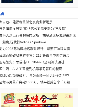
热点
大吉巷、隆福寺重塑北京商业新场景
茂名滨海发展集团2.8亿公司债更新为“已反馈”
成为大众出行者的理想居所，柏曼酒店多城迎来新店
一起跳,玩就行!adidas Sportswe
助力2025苏哈藏地远歌珠峰行：紫燕百味鸡以责
私域直播破局生鲜零售：213 集市与中国供销合
国际领先！思瑞浦TPT1044xQ全项测试通过
恒生活：AI人工智能到机器学习背后的秘密
33.5万起锁单破万，与张雨绮一同见证全新坦克
征程芯片量产突破1000万，地平线成首个千万级