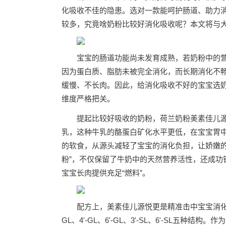
化吸收不佳的隐患。选对一款能呵护肠道、助力
较多，究竟啥奶粉比较好消化吸收呢？本文将与
宝宝的肠道功能尚未发育成熟，若奶粉中的
因为蛋白质、脂肪未被完全消化，而长期消化不
缓慢、不长肉。因此，给消化吸收不好的宝宝选奶
维度严格把关。
提起比较好吸收的奶粉，荷兰奶粉美素佳儿源
乳，这种牛乳的酪蛋白矿化水平更低，在宝宝胃
的软食，从源头减轻了宝宝的消化负担，让娇嫩的
粉”，不仅保留了牛奶中的天然营养活性，还成功
宝宝长肉提供充足“燃料”。
配方上，美素佳儿源悦更是精准击中宝宝消化
GL、4'-GL、6'-GL、3'-SL、6'-SL五