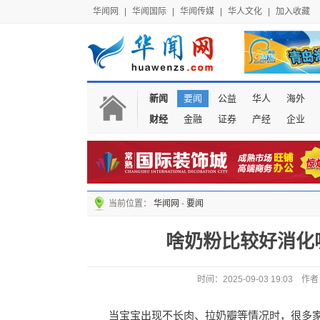
华闻网
|
华闻国际
|
华闻传媒
|
华人文化
|
加入收藏
新闻
要闻
公益
华人
海外
财经
金融
证券
产经
企业
当前位置：
华闻网
-
要闻
啥奶粉比较好消化
时间：2025-09-03 19:0
当宝宝出现不长肉、拉奶瓣等情况时，很多