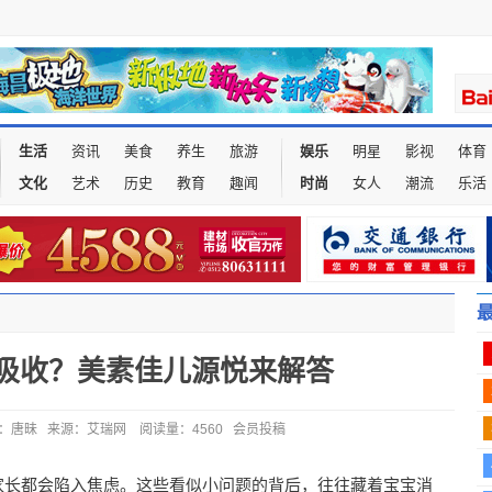
生活
资讯
美食
养生
旅游
娱乐
明星
影视
体育
文化
艺术
历史
教育
趣闻
时尚
女人
潮流
乐活
吸收？美素佳儿源悦来解答
3 作者：唐昧 来源：艾瑞网 阅读量：4560 会员投稿
家长都会陷入焦虑。这些看似小问题的背后，往往藏着宝宝消