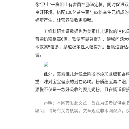
像“卫士”一样阻止有害菌在肠道定植，同时促进
良好环境。搭配100亿益生菌与82倍益生元组
奶瓣产生，让营养吸收更顺畅。
五维科研实证数据也为美素佳儿源悦的消化
普通奶粉组高6倍，软便率显著提升，便秘问题大
本数高5倍多，肠道稳定性大幅提升。当肠道舒
健。
此外，美素佳儿源悦全阶段不添加蔗糖和香
重口味对宝宝健康的潜在影响。粉质细腻易冲泡
源悦不仅是一款好吸收的婴儿奶粉，且在肠道保
声明：本网转发此文章，旨在为读者提供更
疑问，请与有关方核实，文章观点非本网观点，