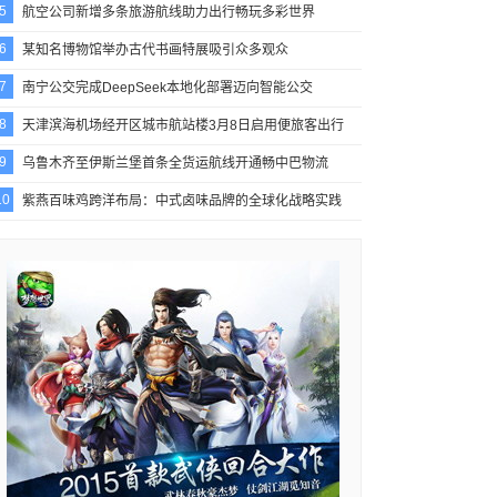
5
航空公司新增多条旅游航线助力出行畅玩多彩世界
6
某知名博物馆举办古代书画特展吸引众多观众
7
南宁公交完成DeepSeek本地化部署迈向智能公交
8
天津滨海机场经开区城市航站楼3月8日启用便旅客出行
9
乌鲁木齐至伊斯兰堡首条全货运航线开通畅中巴物流
10
紫燕百味鸡跨洋布局：中式卤味品牌的全球化战略实践