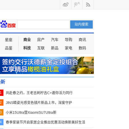
星座
商业
房产
汽车
导购
商讯
品鉴
科技
互联
新品
家电
数码
最新
1
共赴春之约，王老吉刺柠吉C+邀你活力同行
2
JINS睛姿光感变色镜片新品上市，深度守护
3
小米15Ultra暨XiaomiSU7Ultra新
4
春季家装节开启家居企业推出优惠活动焕新美好生活