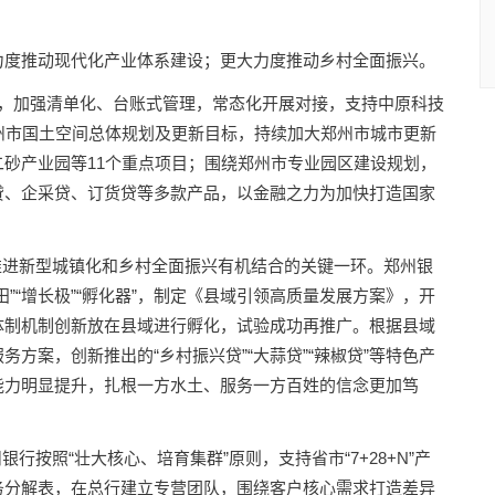
力度推动现代化产业体系建设；更大力度推动乡村全面振兴。
，加强清单化、台账式管理，常态化开展对接，支持中原科技
州市国土空间总体规划及更新目标，持续加大郑州市城市更新
砂产业园等11个重点项目；围绕郑州市专业园区建设规划，
贷、企采贷、订货贷等多款产品，以金融之力为加快打造国家
进新型城镇化和乡村全面振兴有机结合的关键一环。郑州银
”“增长极”“孵化器”，制定《县域引领高质量发展方案》，开
体制机制创新放在县域进行孵化，试验成功再推广。根据县域
方案，创新推出的“乡村振兴贷”“大蒜贷”“辣椒贷”等特色产
能力明显提升，扎根一方水土、服务一方百姓的信念更加笃
照“壮大核心、培育集群”原则，支持省市“7+28+N”产
务分解表，在总行建立专营团队，围绕客户核心需求打造差异