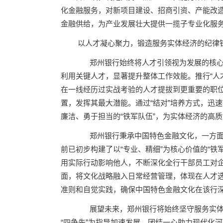
化金融服务，对新项目建设、招商引资、产能改
金融供给，为产业发展壮大提供一揽子专业化服
以人才凝心聚力，锻造服务实体经济的纪律
郑州银行始终将人才引领视为发展的核心
利用关键人才，显著提升整体工作效能。推行“人
在一线经历过实战考验的人才提拔到更重要的职
置，发挥其最大潜能。通过“结对”培养方式，迅
廉洁、勇于担当的“铁军队伍”，为实体经济的高
郑州银行秉承中国特色金融文化，一方面
前已初步构建了以“专业、精细”为核心价值的“
用实际行动影响他人，不断深化全行干部员工对
面，将文化战略融入日常经营管理，体现在人才
准则和自觉实践，确保中国特色金融文化在该行
展望未来，郑州银行将始终坚守服务实体经
“四争先”为指导加速发展，团结一心助力现代化