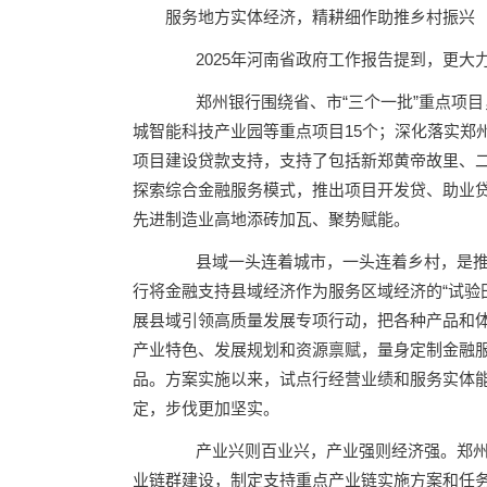
服务地方实体经济，精耕细作助推乡村振兴
2025年河南省政府工作报告提到，更大
郑州银行围绕省、市“三个一批”重点项目
城智能科技产业园等重点项目15个；深化落实郑
项目建设贷款支持，支持了包括新郑黄帝故里、二
探索综合金融服务模式，推出项目开发贷、助业
先进制造业高地添砖加瓦、聚势赋能。
县域一头连着城市，一头连着乡村，是推
行将金融支持县域经济作为服务区域经济的“试验田
展县域引领高质量发展专项行动，把各种产品和
产业特色、发展规划和资源禀赋，量身定制金融服务
品。方案实施以来，试点行经营业绩和服务实体
定，步伐更加坚实。
产业兴则百业兴，产业强则经济强。郑州银行按
业链群建设，制定支持重点产业链实施方案和任