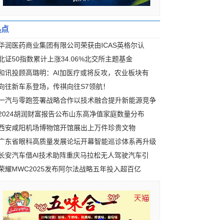
热点
华润医药商业集团有限公司荣获由ICAS英格尔认
北证50指数累计上涨34.06%北交所主题基金
和讯投顾高璐明：AI加医疗或将反攻，农业板块有
向往新车系登场，传祺向往S7领航！
一汽与零跑签署战略合作以技术融合提升新能源竞争
2024胡润财富报告公布山东高净值家庭数量分布
西安咸阳机场博物馆开馆展出上万件珍贵文物
广东省眼科高质量发展论坛开幕智能巡诊体系再升级
长安汽车借AI技术助阵重庆马拉松无人驾驶汽车引
荣耀MWC2025发布阿尔法战略五年投入超百亿