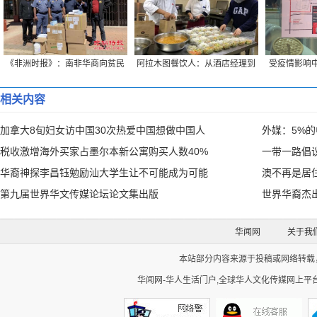
《非洲时报》：南非华商向贫民
阿拉木图餐饮人：从酒店经理到
受疫情影响中
捐赠生活物资
“外卖小哥”的蜕变
创始
相关内容
加拿大8旬妇女访中国30次热爱中国想做中国人
外媒：5%
税收激增海外买家占墨尔本新公寓购买人数40%
一带一路倡
华裔神探李昌钰勉励汕大学生让不可能成为可能
澳不再是居
第九届世界华文传媒论坛论文集出版
世界华裔杰
华闻网
关于我
本站部分内容来源于投稿或网络转载，如
华闻网-华人生活门户,全球华人文化传媒网上平台。Cop