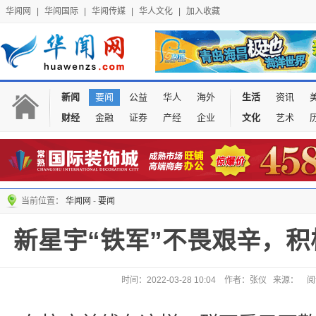
华闻网
|
华闻国际
|
华闻传媒
|
华人文化
|
加入收藏
新闻
要闻
公益
华人
海外
生活
资讯
财经
金融
证券
产经
企业
文化
艺术
当前位置：
华闻网
-
要闻
新星宇“铁军”不畏艰辛，
时间：2022-03-28 10:04 作者：张仪 来源：