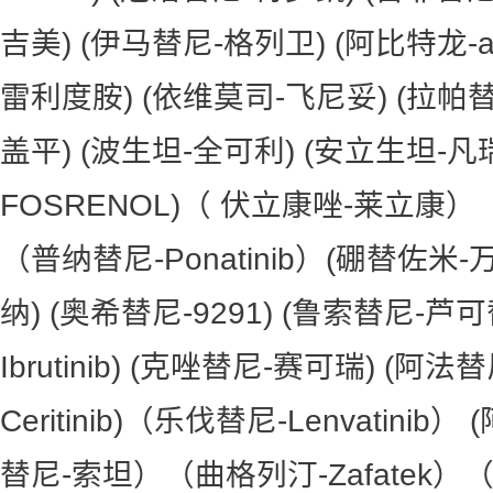
吉美) (伊马替尼-格列卫) (阿比特龙-abi
雷利度胺) (依维莫司-飞尼妥) (拉帕替
盖平) (波生坦-全可利) (安立生坦-凡
FOSRENOL)（ 伏立康唑-莱立康） （
（普纳替尼-Ponatinib）(硼替佐米-
纳) (奥希替尼-9291) (鲁索替尼-芦
Ibrutinib) (克唑替尼-赛可瑞) (阿法替尼
Ceritinib)（乐伐替尼-Lenvatinib）
替尼-索坦）（曲格列汀-Zafatek）