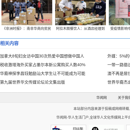
《非洲时报》：南非华商向贫民
阿拉木图餐饮人：从酒店经理到
受疫情影响中
捐赠生活物资
“外卖小哥”的蜕变
创始
相关内容
加拿大8旬妇女访中国30次热爱中国想做中国人
外媒：5%
税收激增海外买家占墨尔本新公寓购买人数40%
一带一路倡
华裔神探李昌钰勉励汕大学生让不可能成为可能
澳不再是居
第九届世界华文传媒论坛论文集出版
世界华裔杰
华闻网
关于我
本站部分内容来源于投稿或网络转载，如
华闻网-华人生活门户,全球华人文化传媒网上平台。Cop