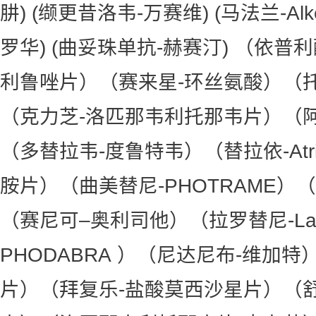
肼) (缬更昔洛韦-万赛维) (马法兰-Alk
罗华) (曲妥珠单抗-赫赛汀) （依普利酮
利鲁唑片）（赛来星-环丝氨酸）（托法替尼-
（克力芝-洛匹那韦利托那韦片）（
（多替拉韦-度鲁特韦）（替拉依-Atr
胺片）（曲美替尼-PHOTRAME）（安
（赛尼可–奥利司他）（拉罗替尼-Lar
PHODABRA ）（尼达尼布-维加
片）（拜复乐-盐酸莫西沙星片）（