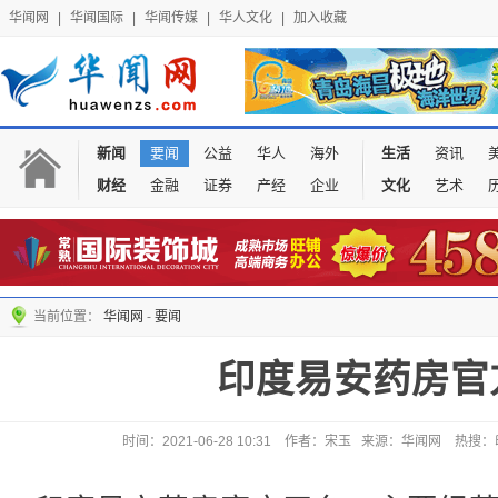
华闻网
|
华闻国际
|
华闻传媒
|
华人文化
|
加入收藏
新闻
要闻
公益
华人
海外
生活
资讯
财经
金融
证券
产经
企业
文化
艺术
当前位置：
华闻网
-
要闻
印度易安药房官
时间：2021-06-28 10:31 作者：宋玉 来源：华闻网 热搜