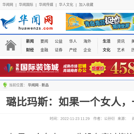
华闻网
|
华闻国际
|
华闻传媒
|
华人文化
|
加入收藏
新闻
要闻
公益
华人
海外
生活
资讯
财经
金融
证券
产经
企业
文化
艺术
当前位置：
华闻网
-
新品
璐比玛斯：如果一个女人，
时间：2022-11-23 11:29 作者：公孙衍 来源：