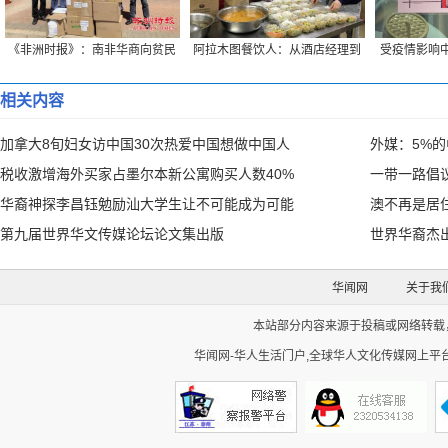
《非洲时报》：南非华商向贫民
阿拉木图餐饮人：从酒店经理到
受疫情影响中
捐赠生活物资
“外卖小哥”的蜕变
创始
相关内容
加拿大8旬妇女访中国30次热爱中国想做中国人
外媒：5%
税收激增海外买家占墨尔本新公寓购买人数40%
一带一路倡
华裔神探李昌钰勉励汕大学生让不可能成为可能
澳不再是居
第九届世界华文传媒论坛论文集出版
世界华裔杰
华闻网
关于我
本站部分内容来源于投稿或网络转载，如
华闻网-华人生活门户,全球华人文化传媒网上平台。Cop