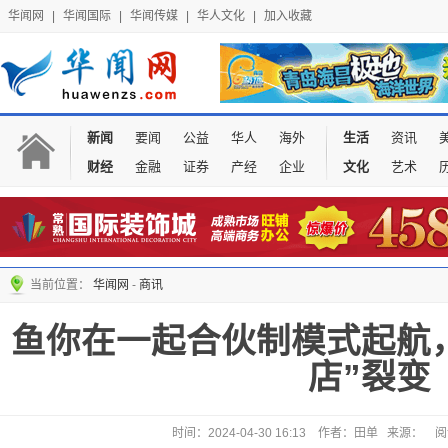
华闻网
|
华闻国际
|
华闻传媒
|
华人文化
|
加入收藏
新闻
要闻
公益
华人
海外
生活
资讯
财经
金融
证券
产经
企业
文化
艺术
当前位置：
华闻网
-
商讯
鱼你在一起合伙制模式起航
店”裂变
时间：2024-04-30 16:13 作者：田单 来源：