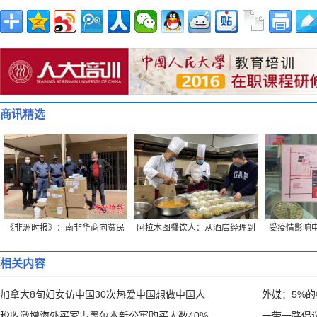
商讯精选
《非洲时报》：南非华商向贫民
阿拉木图餐饮人：从酒店经理到
受疫情影响中
捐赠生活物资
“外卖小哥”的蜕变
创始
相关内容
加拿大8旬妇女访中国30次热爱中国想做中国人
外媒：5%
税收激增海外买家占墨尔本新公寓购买人数40%
一带一路倡